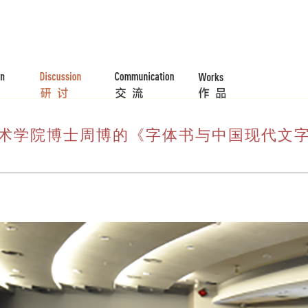
术学院博士周博的《字体书与中国现代文