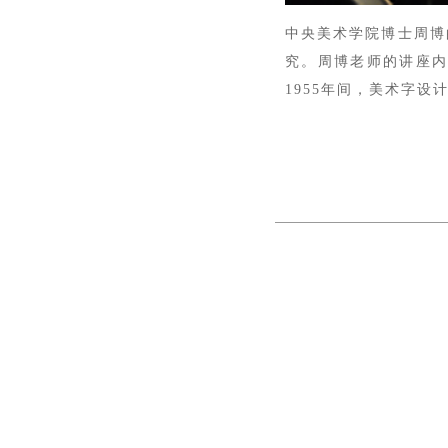
中央美术学院博士周博
究。周博老师的讲座内
1955年间，美术字